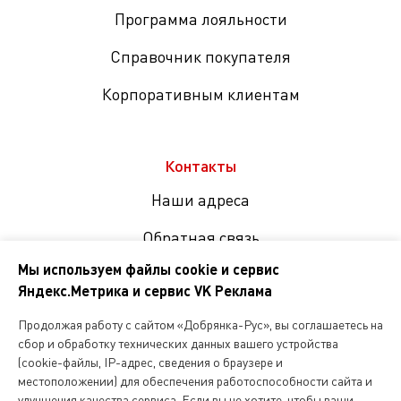
Программа лояльности
Справочник покупателя
Корпоративным клиентам
Контакты
Наши адреса
Обратная связь
Мы используем файлы cookie и сервис
Яндекс.Метрика и сервис VK Реклама
Мы
в
Продолжая работу с сайтом «Добрянка-Рус», вы соглашаетесь на
соцсетях
сбор и обработку технических данных вашего устройства
(cookie-файлы, IP-адрес, сведения о браузере и
местоположении) для обеспечения работоспособности сайта и
Копирование и любое другое использование информации,
улучшения качества сервиса. Если вы не хотите, чтобы ваши