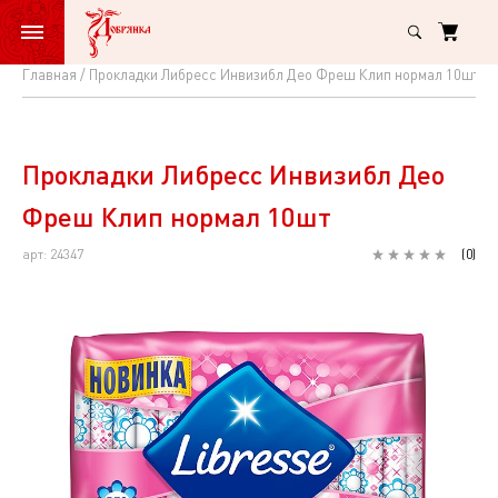
Главная
Прокладки Либресс Инвизибл Део Фреш Клип нормал 10шт
Прокладки
Либресс
Инвизибл
Прокладки Либресс Инвизибл Део
Део
Фреш Клип нормал 10шт
Фреш
арт: 24347
(
0
)
Клип
нормал
10шт