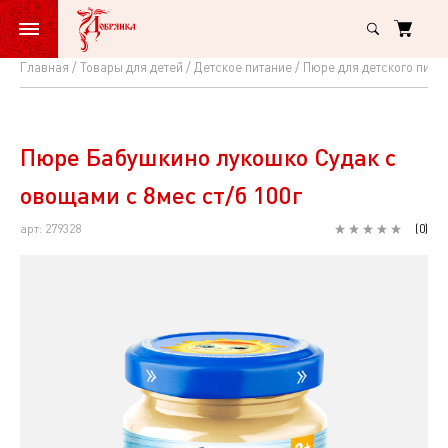
Главная
Товары для детей
Детское питание
Пюре для детского пита
Пюре
Бабушкино
лукошко
Пюре Бабушкино лукошко Судак с
Судак
овощами с 8мес ст/б 100г
с
арт: 279328
(
0
)
овощами
с
8мес
ст/
б
100г