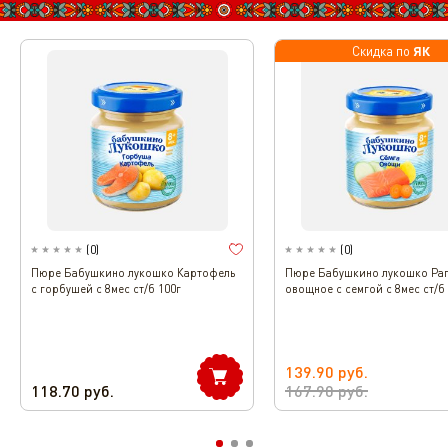
ЯК
Скидка по
(
0
)
(
0
)
Пюре Бабушкино лукошко Картофель
Пюре Бабушкино лукошко Раг
с горбушей с 8мес ст/б 100г
овощное с семгой с 8мес ст/б
139.90
руб.
118.70
руб.
167.90
руб.