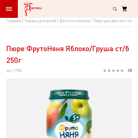
Главная
Товары для детей
Детское питание
Пюре для детского пита
Пюре
ФрутоНяня
Яблоко/
Пюре ФрутоНяня Яблоко/Груша ст/б
Груша
250г
ст/
арт: 1908
(
0
)
б
250г