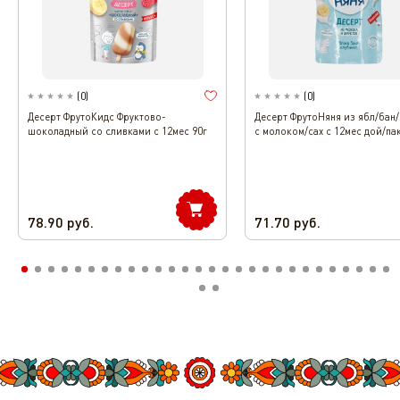
(
0
)
(
0
)
Десерт ФрутоКидс Фруктово-
Десерт ФрутоНяня из ябл/бан
шоколадный со сливками с 12мес 90г
с молоком/сах с 12мес дой/пак
78.90
руб.
71.70
руб.