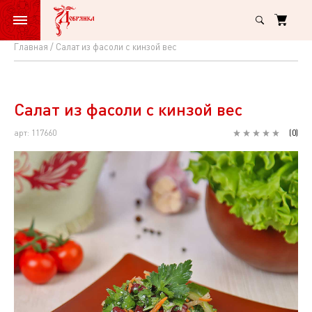
Главная
Салат из фасоли с кинзой вес
Салат
из
фасоли
Салат из фасоли с кинзой вес
с
арт: 117660
(
0
)
кинзой
вес