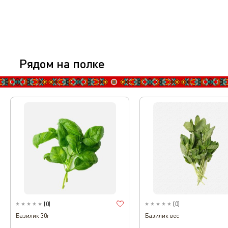
Рядом на полке
(
0
)
(
0
)
Базилик 30г
Базилик вес