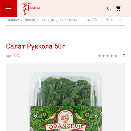
Главная
Овощи, фрукты, ягоды
Зелень, салаты
Салат Руккола 50г
Салат
Руккола
50г
Салат Руккола 50г
арт: 227411
(
0
)