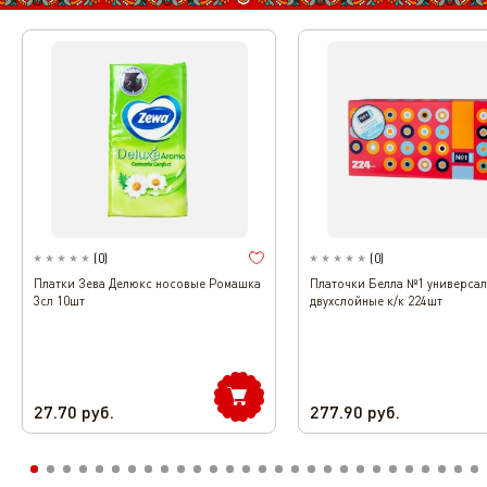
(
0
)
(
0
)
Платки Зева Делюкс носовые Ромашка
Платочки Белла №1 универса
3сл 10шт
двухслойные к/к 224шт
27.70
руб.
277.90
руб.