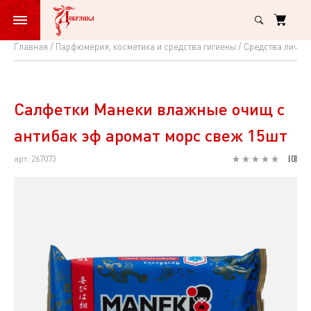
Главная
Парфюмерия, косметика и средства гигиены
Средства лично
Салфетки
Манеки
влажные
Салфетки Манеки влажные очищ с
очищ
антибак эф аромат морс свеж 15шт
с
арт: 267073
(
0
)
антибак
эф
аромат
морс
свеж
15шт