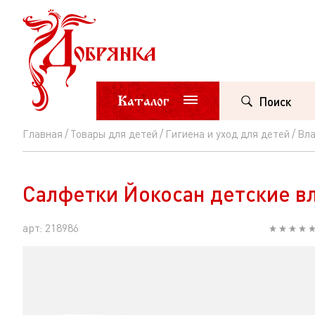
Каталог
Поиск
Главная
Товары для детей
Гигиена и уход для детей
Вла
Салфетки
Йокосан
Салфетки Йокосан детские в
детские
влажные
арт: 218986
0+
64шт