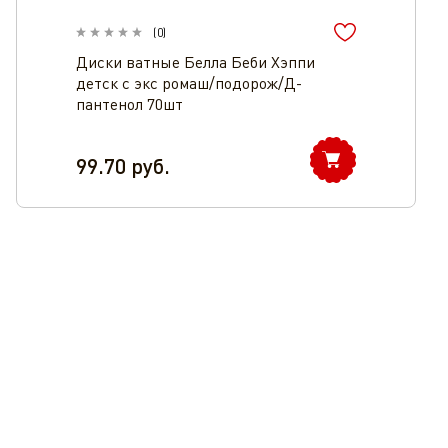
(
0
)
Диски ватные Белла Беби Хэппи
детск с экс ромаш/подорож/Д-
пантенол 70шт
99.70
руб.