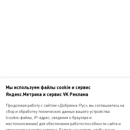
Программа лояльности
Справочник покупателя
Корпоративным клиентам
Контакты
Наши адреса
Обратная связь
Мы используем файлы cookie и сервис
Яндекс.Метрика и сервис VK Реклама
Мы
в
Продолжая работу с сайтом «Добрянка-Рус», вы соглашаетесь на
соцсетях
сбор и обработку технических данных вашего устройства
(cookie-файлы, IP-адрес, сведения о браузере и
местоположении) для обеспечения работоспособности сайта и
Копирование и любое другое использование информации,
улучшения качества сервиса. Если вы не хотите, чтобы ваши