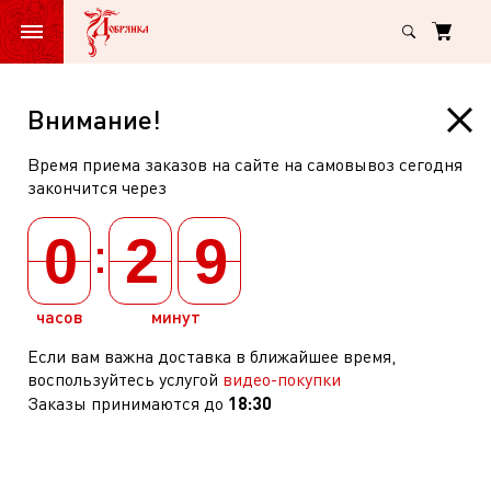
Главная
Парфюмерия, косметика и средства гигиены
Средства по ухо
Шампунь
Внимание!
Дав
Время приема заказов на сайте на самовывоз сегодня
Интенсивное
Шампунь Дав Интенсивное
закончится через
восстановление
восстановление 380мл
:
380мл
0
2
9
арт: 200601
(
0
)
часов
минут
Если вам важна доставка в ближайшее время,
воспользуйтесь услугой
видео-покупки
18:30
Заказы принимаются до