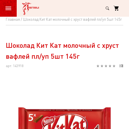
Главная
Шоколад Кит Кат молочный с хруст вафлей пл/уп 5шт 145г
Шоколад
Кит
Кат
Шоколад Кит Кат молочный с хруст
молочный
вафлей пл/уп 5шт 145г
с
арт: 143918
(
0
)
хруст
вафлей
пл/
уп
5шт
145г