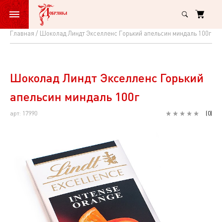
Главная
Шоколад Линдт Экселленс Горький апельсин миндаль 100г
Шоколад
Линдт
Экселленс
Шоколад Линдт Экселленс Горький
Горький
апельсин миндаль 100г
апельсин
арт: 17990
(
0
)
миндаль
100г