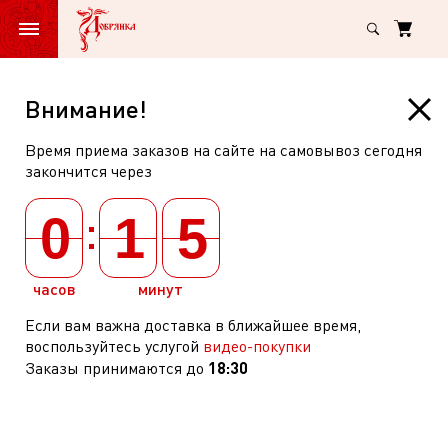
Главная
Кондитерские изделия
Шоколад, батончики
Шоколадные ба
Батончик
Внимание!
Милки
Время приема заказов на сайте на самовывоз сегодня
Вэй
Батончик Милки Вэй с суфле
закончится через
с
шоколадный 1+1 52г
:
суфле
0
1
5
арт: 37800
(
0
)
шоколадный
1+1
часов
минут
52г
Если вам важна доставка в ближайшее время,
воспользуйтесь услугой
видео-покупки
18:30
Заказы принимаются до