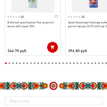
(
0
)
(
0
)
Взбитый крем Бьянка Лив на растит
Крем Альпенгурт Кулинар взб
масле ж/б/спрей 250г
растит маслах 26.5% ж/б/спр 2
346.70
руб.
396.80
руб.