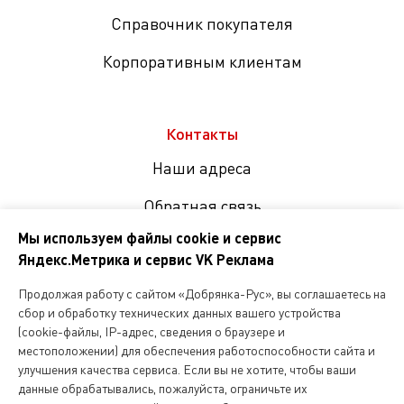
Справочник покупателя
Корпоративным клиентам
Контакты
Наши адреса
Обратная связь
Мы используем файлы cookie и сервис
Яндекс.Метрика и сервис VK Реклама
Мы
в
Продолжая работу с сайтом «Добрянка-Рус», вы соглашаетесь на
соцсетях
сбор и обработку технических данных вашего устройства
(cookie-файлы, IP-адрес, сведения о браузере и
местоположении) для обеспечения работоспособности сайта и
Копирование и любое другое использование информации,
улучшения качества сервиса. Если вы не хотите, чтобы ваши
размещенной на сайте Dobryanka-rus.ru
допускается исключительно с письменного разрешения ООО
данные обрабатывались, пожалуйста, ограничьте их
«Русская поварня»