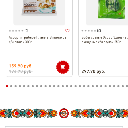
(
0
)
(
0
)
Ассорти грибное Планета Витаминов
Бобы соевые Эсоро Эдамаме 
с/м пл/пак 300г
очищеные с/м пл/пак 250г
159.90
руб.
194.70
руб.
297.70
руб.