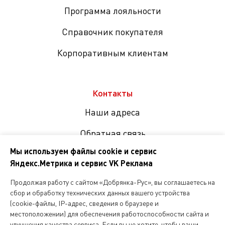
Программа лояльности
Справочник покупателя
Корпоративным клиентам
Контакты
Наши адреса
Обратная связь
Мы используем файлы cookie и сервис
Яндекс.Метрика и сервис VK Реклама
Мы
в
Продолжая работу с сайтом «Добрянка-Рус», вы соглашаетесь на
соцсетях
сбор и обработку технических данных вашего устройства
(cookie-файлы, IP-адрес, сведения о браузере и
местоположении) для обеспечения работоспособности сайта и
Копирование и любое другое использование информации,
улучшения качества сервиса. Если вы не хотите, чтобы ваши