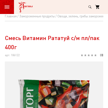
Главная
Замороженные продукты
Овощи, зелень, грибы замороженн
Смесь
Витамин
Рататуй
Смесь Витамин Рататуй с/м пл/пак
с/
400г
м
арт: 186122
(
0
)
пл/
пак
400г