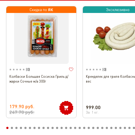
ЯК
Скидка по
Эксклюзивно
(
0
)
(
0
)
Колбаски Большая Сосиска Гриль д/
Кренделек для гриля Колбасн
жарки Сочные м/а 300г
вес
179.90
руб.
999.00
247.70
руб.
За
1
кг.