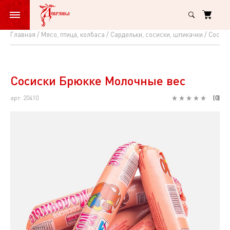
Главная
Мясо, птица, колбаса
Сардельки, сосиски, шпикачки
Сосиск
Сосиски
Брюкке
Молочные
Сосиски Брюкке Молочные вес
вес
арт: 20410
(
0
)