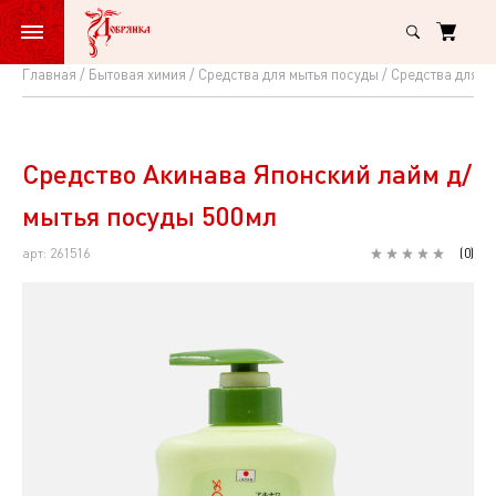
Главная
Бытовая химия
Средства для мытья посуды
Средства для р
Средство
Акинава
Японский
Средство Акинава Японский лайм д/
лайм
мытья посуды 500мл
д/
арт: 261516
(
0
)
мытья
посуды
500мл