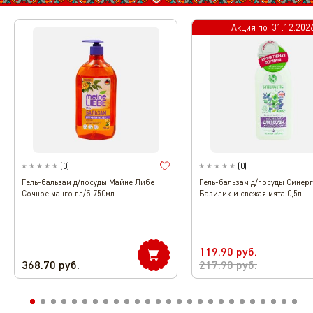
Акция по
31.12.202
(
0
)
(
0
)
Гель-бальзам д/посуды Майне Либе
Гель-бальзам д/посуды Синер
Сочное манго пл/б 750мл
Базилик и свежая мята 0,5л
119.90
руб.
368.70
руб.
217.90
руб.