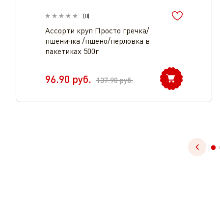
(
0
)
Ассорти круп Просто гречка/
пшеничка /пшено/перловка в
пакетиках 500г
96.90
руб.
137.90
руб.