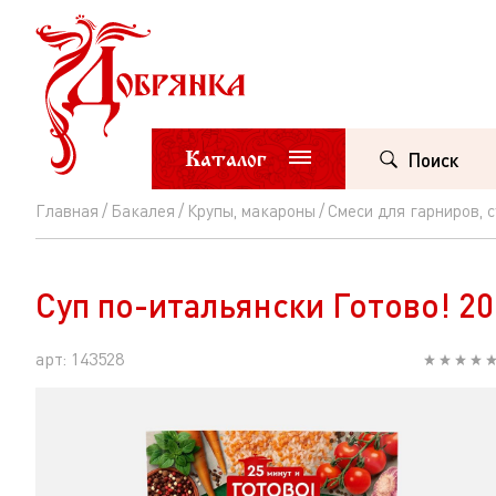
Каталог
Поиск
Главная
Бакалея
Крупы, макароны
Смеси для гарниров, 
Суп
по-
Суп по-итальянски Готово! 20
итальянски
Готово!
арт: 143528
200г