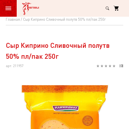
Главная
Сыр Киприно Сливочный полутв 50% пл/пак 250г
Сыр
Киприно
Сливочный
Сыр Киприно Сливочный полутв
полутв
50% пл/пак 250г
50%
арт: 211957
(
0
)
пл/
пак
250г