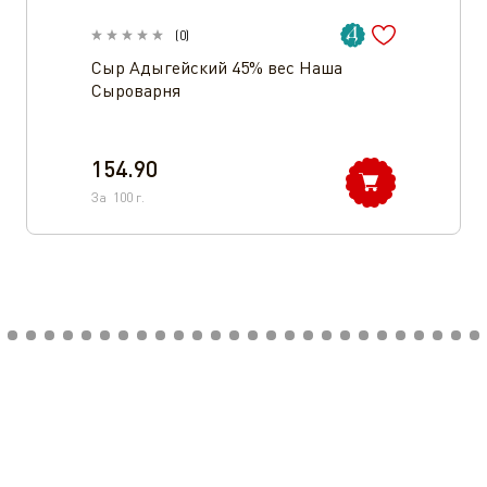
(
0
)
Сыр Адыгейский 45% вес Наша
Сыроварня
154.90
За
100
г.