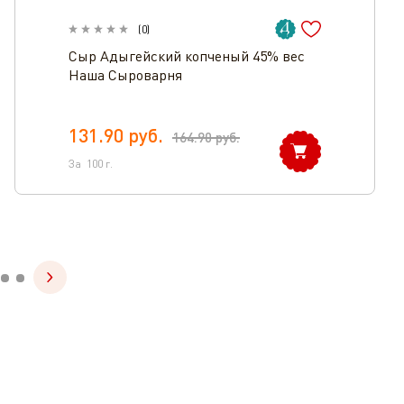
(
0
)
Сыр Адыгейский копченый 45% вес
Наша Сыроварня
131.90
руб.
164.90
руб.
За
100
г.