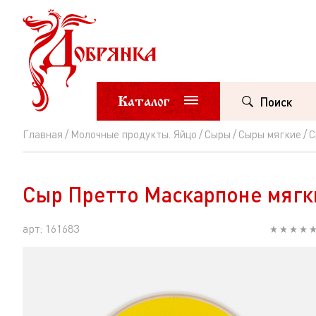
Каталог
Поиск
Главная
Молочные продукты. Яйцо
Сыры
Сыры мягкие
С
Сыр
Претто
Сыр Претто Маскарпоне мягки
Маскарпоне
мягкий
арт: 161683
80%
пл/
ст
250г