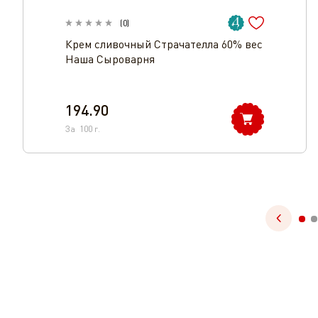
(
0
)
Крем cливочный Страчателла 60% вес
Наша Сыроварня
194.90
За
100
г.