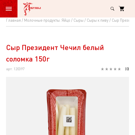
Главная
Молочные продукты. Яйцо
Сыры
Сыры к пиву
Сыр Президе
Сыр
Президент
Чечил
Сыр Президент Чечил белый
белый
соломка 150г
соломка
арт: 120397
(
0
)
150г