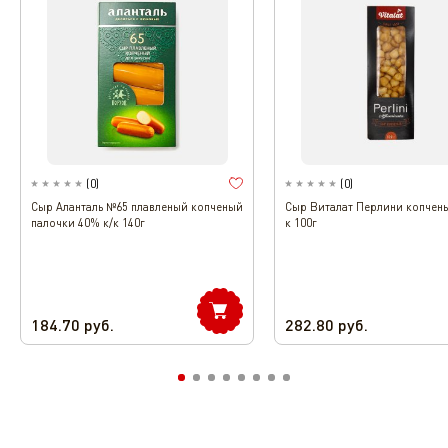
(
0
)
(
0
)
Сыр Аланталь №65 плавленый копченый
Сыр Виталат Перлини копчены
палочки 40% к/к 140г
к 100г
184.70
руб.
282.80
руб.