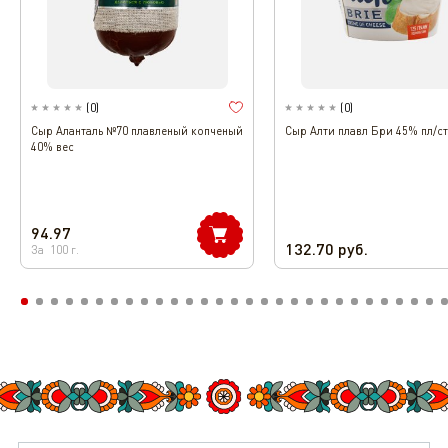
(
0
)
(
0
)
Сыр Аланталь №70 плавленый копченый
Сыр Алти плавл Бри 45% пл/ст
40% вес
94.97
132.70
руб.
За
100
г.