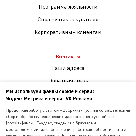
Программа лояльности
Справочник покупателя
Корпоративным клиентам
Контакты
Наши адреса
Обратная связь
Мы используем файлы cookie и сервис
Яндекс.Метрика и сервис VK Реклама
Мы
в
Продолжая работу с сайтом «Добрянка-Рус», вы соглашаетесь на
соцсетях
сбор и обработку технических данных вашего устройства
(cookie-файлы, IP-адрес, сведения о браузере и
местоположении) для обеспечения работоспособности сайта и
Копирование и любое другое использование информации,
улучшения качества сервиса. Если вы не хотите, чтобы ваши