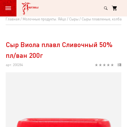
Главная
Молочные продукты. Яйцо
Сыры
Сыры плавленые, колбасн
Сыр
Виола
плавл
Сыр Виола плавл Сливочный 50%
Сливочный
пл/ван 200г
50%
арт: 200284
(
0
)
пл/
ван
200г