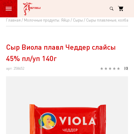
Главная
Молочные продукты. Яйцо
Сыры
Сыры плавленые, колбасн
Сыр
Виола
плавл
Сыр Виола плавл Чеддер слайсы
Чеддер
45% пл/уп 140г
слайсы
арт: 258452
(
0
)
45%
пл/
уп
140г