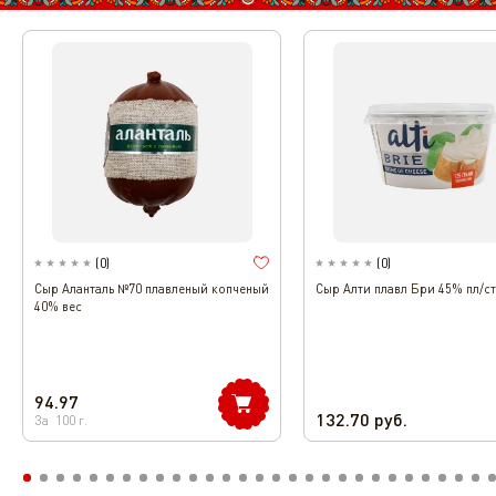
(
0
)
(
0
)
Сыр Аланталь №70 плавленый копченый
Сыр Алти плавл Бри 45% пл/ст
40% вес
94.97
132.70
руб.
За
100
г.