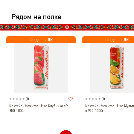
Рядом на полке
ЯК
ЯК
Скидка по
Скидка по
(
0
)
(
0
)
Коктейль Мажитэль Нэо Клубника т/п
Коктейль Мажитэль Нэо Мульт
950-1000г
п 950-1000г