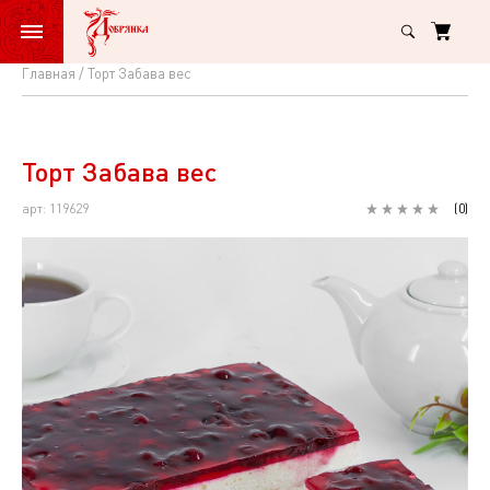
Главная
Торт Забава вес
Торт
Забава
вес
Торт Забава вес
арт: 119629
(
0
)