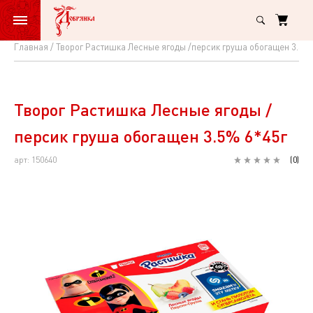
Главная
Творог Растишка Лесные ягоды /персик груша обогащен 3.5%
Творог
Растишка
Лесные
Творог Растишка Лесные ягоды /
ягоды
персик груша обогащен 3.5% 6*45г
/
арт: 150640
(
0
)
персик
груша
обогащен
3.5%
6*45г