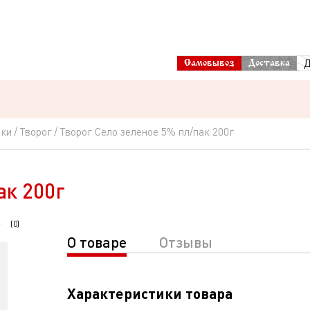
Д
Самовывоз
Доставка
рки
Творог
Творог Село зеленое 5% пл/пак 200г
ак 200г
(
0
)
О товаре
Отзывы
Характеристики товара