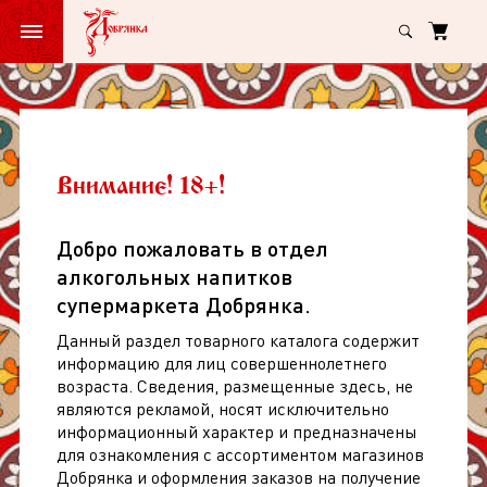
Главная
Вино игристТерра СеренаСпумантеРозе Розе экстра драй роз с
Вино
игристТерра
СеренаСпумантеРозе
Вино игристТерра
Внимание! 18+!
Розе
СеренаСпумантеРозе Розе экстра
экстра
Добро пожаловать в отдел
драй роз сух 11% 0,75л
драй
алкогольных напитков
арт: 177796
(
0
)
роз
супермаркета Добрянка.
сух
Данный раздел товарного каталога содержит
11%
информацию для лиц совершеннолетнего
возраста. Сведения, размещенные здесь, не
0,75л
являются рекламой, носят исключительно
информационный характер и предназначены
для ознакомления с ассортиментом магазинов
Добрянка и оформления заказов на получение