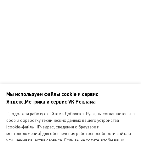
Программа лояльности
Справочник покупателя
Корпоративным клиентам
Контакты
Наши адреса
Обратная связь
Мы используем файлы cookie и сервис
Яндекс.Метрика и сервис VK Реклама
Мы
в
Продолжая работу с сайтом «Добрянка-Рус», вы соглашаетесь на
соцсетях
сбор и обработку технических данных вашего устройства
(cookie-файлы, IP-адрес, сведения о браузере и
местоположении) для обеспечения работоспособности сайта и
Копирование и любое другое использование информации,
улучшения качества сервиса. Если вы не хотите, чтобы ваши
размещенной на сайте Dobryanka-rus.ru