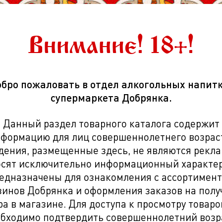
Срок годности
99
"Э
Производитель
Эр
С.Л
Внимание! 18+!
Страна
И
бро пожаловать в отдел алкогольных напит
супермаркета Добрянка.
Данный раздел товарного каталога содержит
формацию для лиц совершеннолетнего возрас
дения, размещенные здесь, не являются рекла
осят исключительно информационный характер
едназначены для ознакомления с ассортимен
зинов Добрянка и оформления заказов на полу
ра в магазине. Для доступа к просмотру товаро
бходимо подтвердить совершеннолетний возр