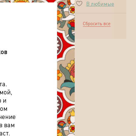
В любимые
99 Дней
ксплотасьонес
манос Дельгадо
."
Сбросить все
спания
ков
та.
мой,
 и
том
чение
в вам
аст.