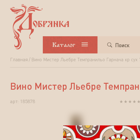
Каталог
Поиск
Главная
Вино Мистер Льебре Темпранильо Гарнача кр сух 1
Вино
Мистер
Вино Мистер Льебре Темпранил
Льебре
Темпранильо
арт: 185878
Гарнача
кр
сух
12.5%