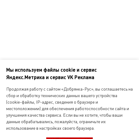
Корпоративным клиентам
Контакты
Наши адреса
Обратная связь
Мы используем файлы cookie и сервис
Яндекс.Метрика и сервис VK Реклама
Мы
в
Продолжая работу с сайтом «Добрянка-Рус», вы соглашаетесь на
соцсетях
сбор и обработку технических данных вашего устройства
(cookie-файлы, IP-адрес, сведения о браузере и
местоположении) для обеспечения работоспособности сайта и
Копирование и любое другое использование информации,
улучшения качества сервиса. Если вы не хотите, чтобы ваши
размещенной на сайте Dobryanka-rus.ru
допускается исключительно с письменного разрешения ООО
данные обрабатывались, пожалуйста, ограничьте их
«Русская поварня»
использование в настройках своего браузера.