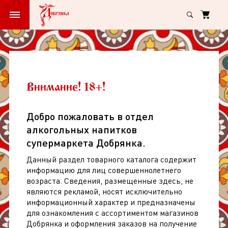
Главная
Вино Телиани Вели Киндзмараули кр п/сл 11.5-13% ст/б 0,75л
Вино
Телиани
Вели
Вино Телиани Вели Киндзмараули
Внимание! 18+!
Киндзмараули
кр п/сл 11.5-13% ст/б 0,75л
кр
Добро пожаловать в отдел
арт: 133213
(
0
)
п/
алкогольных напитков
сл
супермаркета Добрянка.
11.5-
Данный раздел товарного каталога содержит
13%
информацию для лиц совершеннолетнего
возраста. Сведения, размещенные здесь, не
ст/
являются рекламой, носят исключительно
б
информационный характер и предназначены
для ознакомления с ассортиментом магазинов
0,75л
Добрянка и оформления заказов на получение