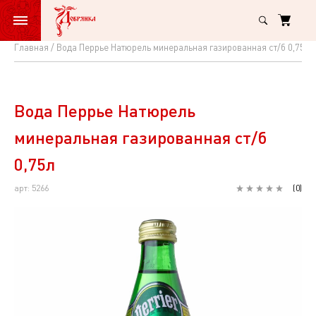
Главная
Вода Перрье Натюрель минеральная газированная ст/б 0,75л
Вода
Перрье
Натюрель
Вода Перрье Натюрель
минеральная
минеральная газированная ст/б
газированная
0,75л
ст/
арт: 5266
(
0
)
б
0,75л