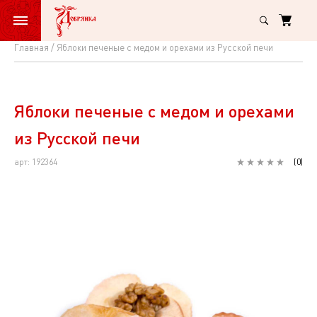
Главная
Яблоки печеные с медом и орехами из Русской печи
Яблоки
печеные
с
Яблоки печеные с медом и орехами
медом
из Русской печи
и
арт: 192364
(
0
)
орехами
из
Русской
печи