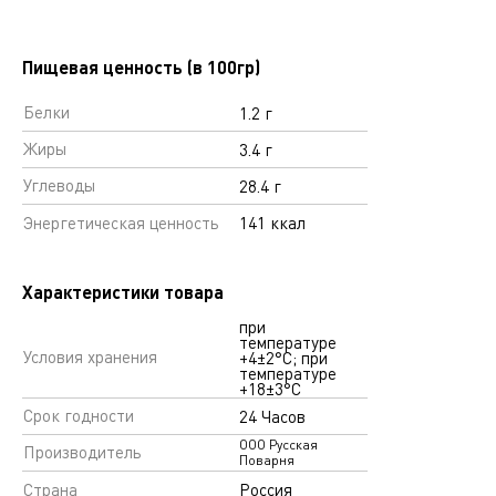
Пищевая ценность (в 100гр)
Белки
1.2 г
Жиры
3.4 г
Углеводы
28.4 г
Энергетическая ценность
141 ккал
Характеристики товара
при
температуре
Условия хранения
+4±2°С; при
температуре
+18±3°С
Срок годности
24 Часов
ООО Русская
Производитель
Поварня
Страна
Россия