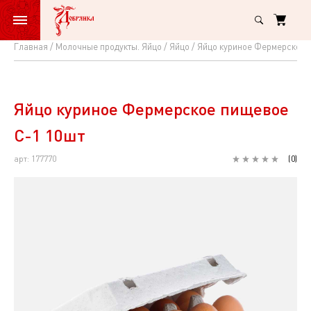
Главная
Молочные продукты. Яйцо
Яйцо
Яйцо куриное Фермерское 
Яйцо
куриное
Фермерское
Яйцо куриное Фермерское пищевое
пищевое
С-1 10шт
С-1
арт: 177770
(
0
)
10шт