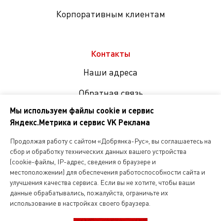
Корпоративным клиентам
Контакты
Наши адреса
Обратная связь
Мы используем файлы cookie и сервис
Яндекс.Метрика и сервис VK Реклама
Мы
в
Продолжая работу с сайтом «Добрянка-Рус», вы соглашаетесь на
соцсетях
сбор и обработку технических данных вашего устройства
(cookie-файлы, IP-адрес, сведения о браузере и
местоположении) для обеспечения работоспособности сайта и
Копирование и любое другое использование информации,
улучшения качества сервиса. Если вы не хотите, чтобы ваши
размещенной на сайте Dobryanka-rus.ru
допускается исключительно с письменного разрешения ООО
данные обрабатывались, пожалуйста, ограничьте их
«Русская поварня»
использование в настройках своего браузера.