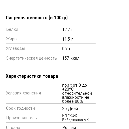
Пищевая ценность (в 100гр)
Белки
12.7 г
Жиры
11.5 г
Углеводы
0.7 г
Энергетическая ценность
157 ккал
Характеристики товара
при t от 0 до
+20°С,
Условия хранения
относительной
влажности не
более 88%
Срок годности
25 Дней
ИП ГКФХ
Производитель
Бободжанов А.Х.
Страна
Россия