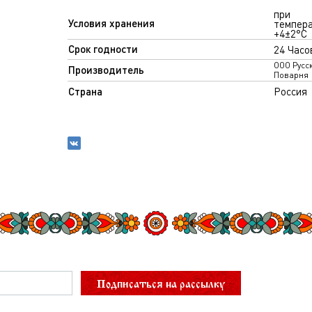
при
Условия хранения
темпер
+4±2°С
Срок годности
24 Часо
ООО Русс
Производитель
Поварня
Страна
Россия
Подписаться на рассылку