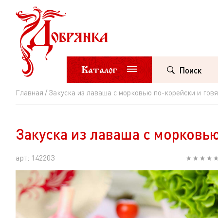
Каталог
Поиск
Главная
Закуска из лаваша с морковью по-корейски и гов
Закуска
из
Закуска из лаваша с морковь
лаваша
с
арт: 142203
морковью
по-
корейски
и