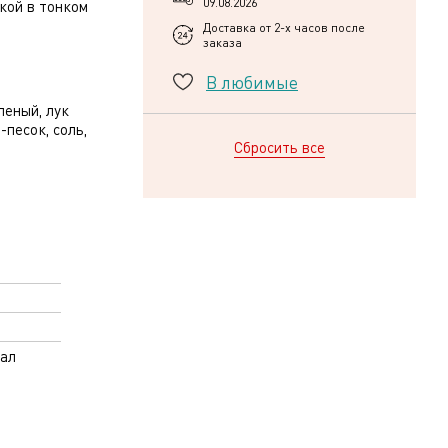
09.08.2026
кой в тонком
Доставка от 2-х часов после
заказа
В любимые
леный, лук
-песок, соль,
Сбросить все
кал