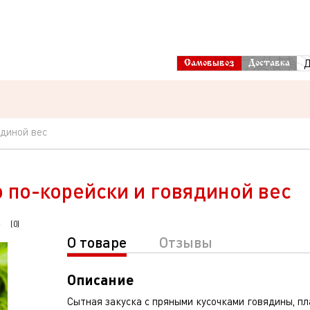
Д
Самовывоз
Доставка
ядиной вес
ю по-корейски и говядиной вес
(
0
)
О товаре
Отзывы
Описание
Сытная закуска с пряными кусочками говядины, п