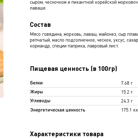
сыром, чесночком и пикантной корейской морковоч
лаваше.
Состав
Мясо говядина, морковь, лаваш, майонез, сыр плав
репчатый, масло подсолнечное, чеснок, уксус, сахар
кориандр, специи паприка, лавровый лист.
Пищевая ценность (в 100гр)
Белки
7.68 г
Жиры
15.2 г
Углеводы
24.3 г
Энергетическая ценность
175.1 к
Характеристики товара