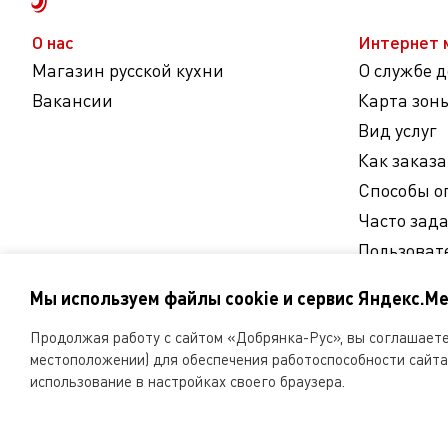
О нас
Интернет 
Магазин русской кухни
О службе 
Вакансии
Карта зон
Вид услуг
Как заказа
Способы о
Часто зад
Пользоват
Согласие 
Мы используем файлы cookie и сервис Яндекс.Ме
персональ
Продолжая работу с сайтом «Добрянка-Рус», вы соглашаетес
Мы
местоположении) для обеспечения работоспособности сайта 
в
использование в настройках своего браузера.
соцсетях
ООО «Русская поварня» 2026
Копирование и любое 