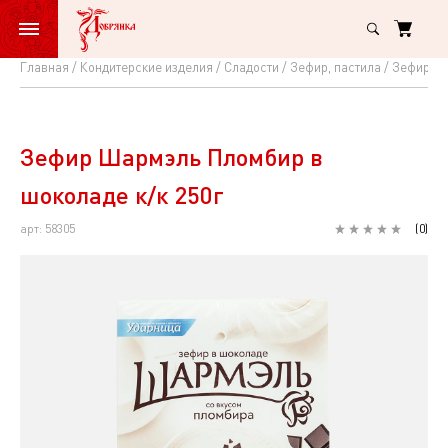
Главная
Кондитерские изделия
Сладости
Зефир, пастила
Зефир Ша
Зефир
Шармэль
Пломбир
Зефир Шармэль Пломбир в
в
шоколаде к/к 250г
шоколаде
арт: 58305
(
0
)
к/
к
250г