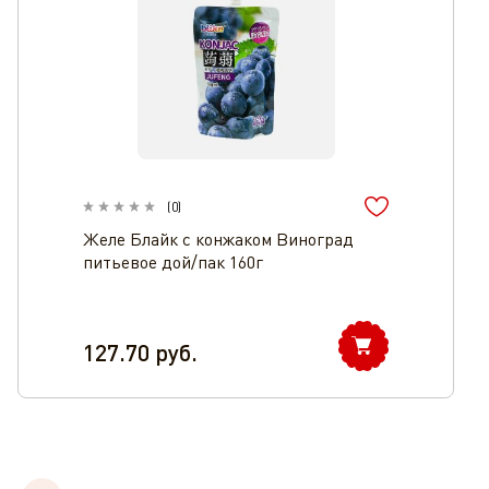
(
0
)
Желе Блайк с конжаком Виноград
питьевое дой/пак 160г
127.70
руб.