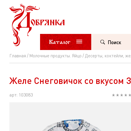
Каталог
Поиск
Главная
Молочные продукты. Яйцо
Десерты, коктейли, же
Желе
Снеговичок
Желе Снеговичок со вкусом З
со
вкусом
арт: 103083
Зеленого
яблока
пл/
ст