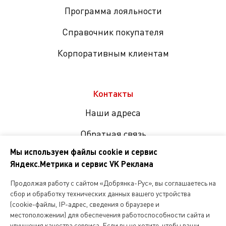
Программа лояльности
Справочник покупателя
Корпоративным клиентам
Контакты
Наши адреса
Обратная связь
Мы используем файлы cookie и сервис
Яндекс.Метрика и сервис VK Реклама
Мы
в
Продолжая работу с сайтом «Добрянка-Рус», вы соглашаетесь на
соцсетях
сбор и обработку технических данных вашего устройства
(cookie-файлы, IP-адрес, сведения о браузере и
местоположении) для обеспечения работоспособности сайта и
Копирование и любое другое использование информации,
улучшения качества сервиса. Если вы не хотите, чтобы ваши