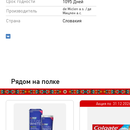
Срок годности
1095 Дней
de Miclen a.s. / де
Производитель
Мицлен а.с.
Страна
Словакия
Рядом на полке
Акция по
31.12.202