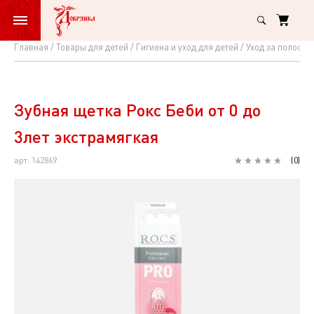
Главная
Товары для детей
Гигиена и уход для детей
Уход за полость
Зубная
щетка
Рокс
Зубная щетка Рокс Беби от 0 до
Беби
3лет экстрамягкая
от
арт: 142869
(
0
)
0
до
3лет
экстрамягкая