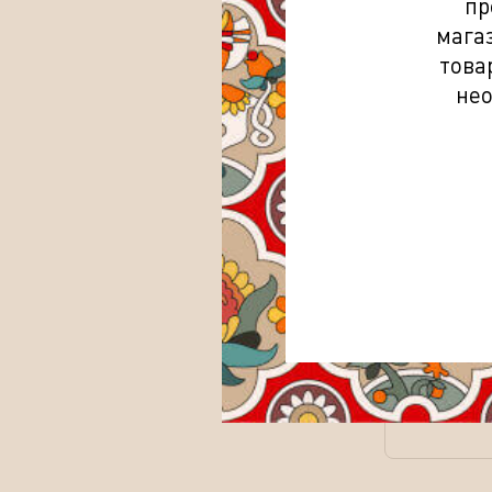
пр
мага
това
нео
ВискиГле
Каск Фини
40% п/у 0,
3 899.00
4 977.70
ру