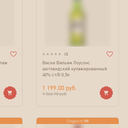
(
0
)
упаж
Виски Вильям Лоусонс
шотландский купажированный
40% ст/б 0,5л
1 199.00
руб.
1 366.70
руб.
ЯК
Скидка по