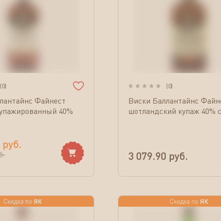
(
0
)
(
0
)
лантайнс Файнест
Виски Баллантайнс Файн
купажированный 40%
шотландский купаж 40% ст
руб.
3 079.90
руб.
б.
ЯК
ЯК
Скидка по
Скидка по