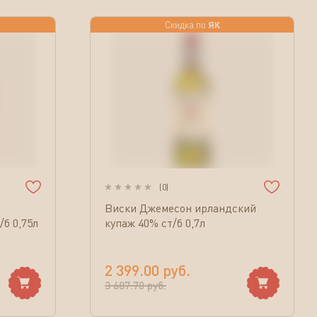
ЯК
Скидка по
(
0
)
Виски Джемесон ирландский
б 0,75л
купаж 40% ст/б 0,7л
2 399.00
руб.
3 687.70
руб.