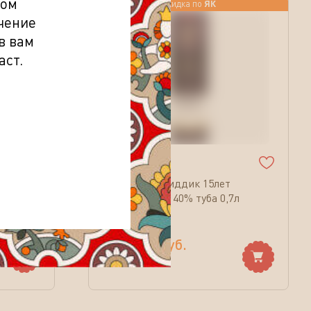
том
ЯК
Скидка по
чение
в вам
аст.
(
0
)
Виски Гленфиддик 15лет
 40%
шотландский 40% туба 0,7л
7 899.00
руб.
12 777.90
руб.