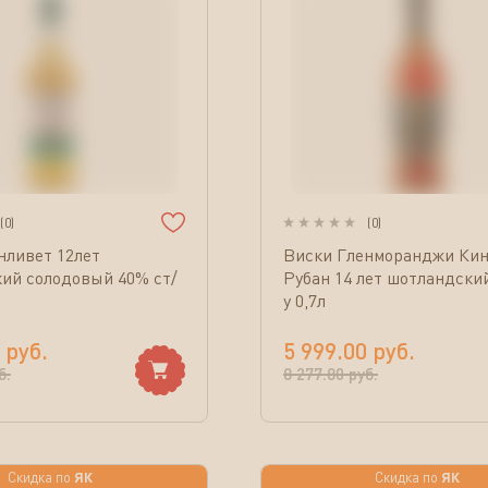
(
0
)
(
0
)
нливет 12лет
Виски Гленморанджи Кин
ий солодовый 40% ст/
Рубан 14 лет шотландски
у 0,7л
руб.
5 999.00
руб.
б.
8 277.80
руб.
ЯК
ЯК
Скидка по
Скидка по