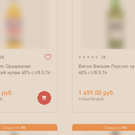
(
0
)
(
0
)
лс Ориджинал
Виски Вильям Лоусонс к
ий купаж 40% ст/б 0,7л
40% ст/б 0,7л
руб.
1 499.00
руб.
б.
1 744.70
руб.
ЯК
ЯК
Скидка по
Скидка по