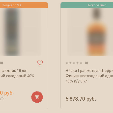
ЯК
Скидка по
Эксклюзивно
(
0
)
(
0
)
нфиддик 18 лет
Виски Гранжстоун Шерри
кий солодовый 40%
Финиш шотландский одн
40% п/у 0,7л
00
руб.
5 878.70
руб.
уб.