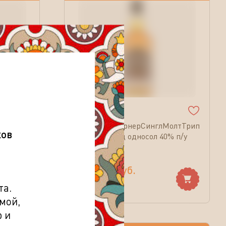
(
0
)
аск
ВискиГленТернерСинглМолтТрипл
ков
Каск шотланд односол 40% п/у
0,7л
3 899.00
руб.
4 879.70
руб.
та.
мой,
 и