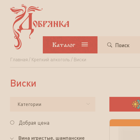
Каталог
Поиск
Главная
Крепкий алкоголь
Виски
Виски
Виски
Категории
Добрая цена
Вина игристые, шампанские