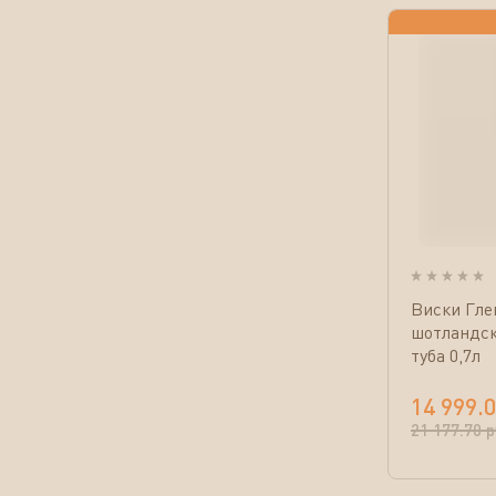
Виски Гле
шотландс
туба 0,7л
14 999.
21 177.70
р