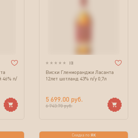
(
0
)
та
Виски Гленморанджи Ласанта
й 46% п/
12лет шотланд 43% п/у 0,7л
5 699.00
руб.
6 743.70
руб.
ЯК
Скидка по