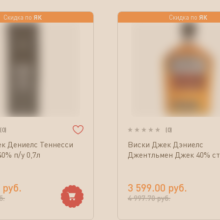
ЯК
ЯК
Скидка по
Скидка по
(
0
)
(
0
)
к Дениелс Теннесси
Виски Джек Дэниелс
0% п/у 0,7л
Джентльмен Джек 40% ст/
руб.
3 599.00
руб.
б.
4 997.70
руб.