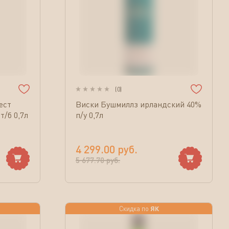
(
0
)
ест
Виски Бушмиллз ирландский 40%
/б 0,7л
п/у 0,7л
4 299.00
руб.
5 677.70
руб.
ЯК
Скидка по