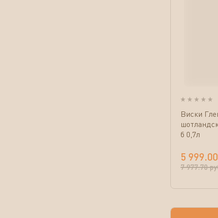
Виски Гле
шотландск
б 0,7л
5 999.00
7 977.70
ру