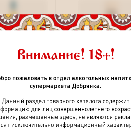
Внимание! 18+!
(
0
)
(
0
)
н Скоша 10
Виски Глен Скоша Дабл К
бро пожаловать в отдел алкогольных напит
ий 40% п/у 0,7л
шотландский 46% п/у 0,7л
супермаркета Добрянка.
руб.
6 099.00
руб.
Данный раздел товарного каталога содержит
б.
7 033.70
руб.
формацию для лиц совершеннолетнего возрас
дения, размещенные здесь, не являются рекла
осят исключительно информационный характер