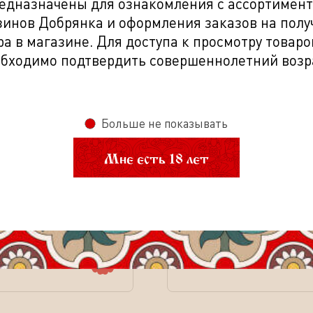
едназначены для ознакомления с ассортимен
ЯК
ЯК
Скидка по
Скидка по
зинов Добрянка и оформления заказов на полу
ра в магазине. Для доступа к просмотру товаро
бходимо подтвердить совершеннолетний возр
Больше не показывать
Мне есть 18 лет
(
0
)
(
0
)
нТернерСинглМолтШерри
Виски Гленфиддик 12 лет
ш шотланд односол
шотландский солодовый
7л
туба 0,7л
руб.
5 499.00
руб.
б.
8 697.70
руб.