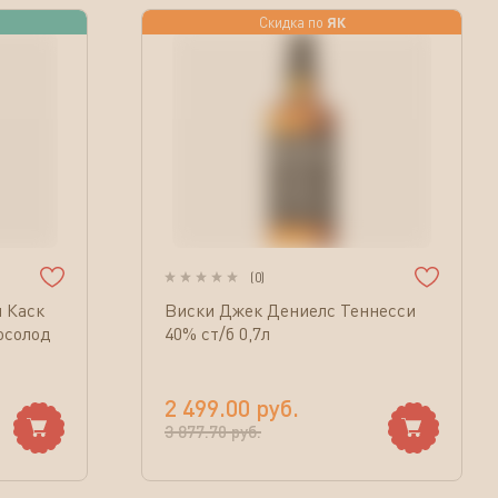
ЯК
Скидка по
(
0
)
 Каск
Виски Джек Дениелс Теннесси
осолод
40% ст/б 0,7л
2 499.00
руб.
3 877.70
руб.