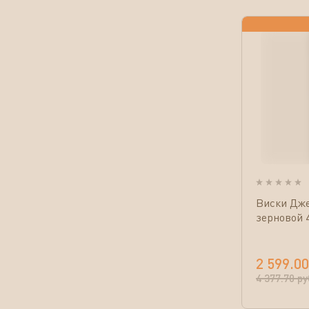
Виски Дже
зерновой 4
2 599.00
4 377.70
ру