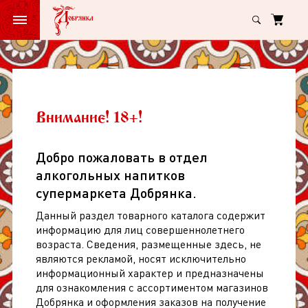
Главная
Пиво, сидр, коктейли
Коктейли слабоалкогольные
Коктейли
Коктейли слабоалкогольные
слабоалкогольные
Внимание! 18+!
По категориям
Добро пожаловать в отдел
алкогольных напитков
супермаркета Добрянка.
Данный раздел товарного каталога содержит
информацию для лиц совершеннолетнего
возраста. Сведения, размещенные здесь, не
являются рекламой, носят исключительно
информационный характер и предназначены
для ознакомления с ассортиментом магазинов
Добрянка и оформления заказов на получение