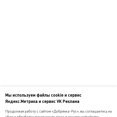
Покупателям
Подарочные карты и сертификаты
Программа лояльности
Справочник покупателя
Корпоративным клиентам
Контакты
Наши адреса
Обратная связь
Мы используем файлы cookie и сервис
Яндекс.Метрика и сервис VK Реклама
Мы
в
Продолжая работу с сайтом «Добрянка-Рус», вы соглашаетесь на
соцсетях
сбор и обработку технических данных вашего устройства