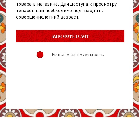
товара в магазине. Для доступа к просмотру
(
0
)
товаров вам необходимо подтвердить
Напиток сл/алк Барристер Джин-
совершеннолетний возраст.
Тоник Классический 7.2% газ ж/б
0,45л
МНЕ ЕСТЬ 18 ЛЕТ
313.70
руб.
Больше не показывать
1
Показано
1
из 1 товаров