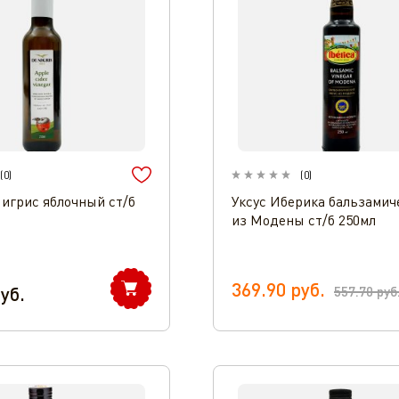
(
0
)
(
0
)
Нигрис яблочный ст/б
Уксус Иберика бальзамич
из Модены ст/б 250мл
369.90
руб.
уб.
557.70
руб