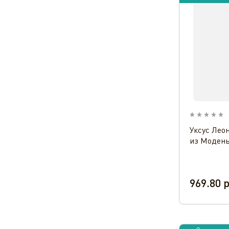
Уксус Лео
из Модены
969.80
р