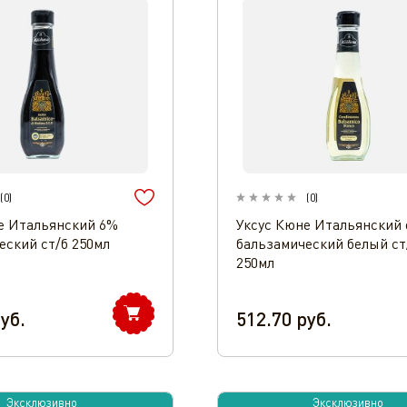
(
0
)
(
0
)
е Итальянский 6%
Уксус Кюне Итальянский 
еский ст/б 250мл
бальзамический белый ст
250мл
уб.
512.70
руб.
Эксклюзивно
Эксклюзивно