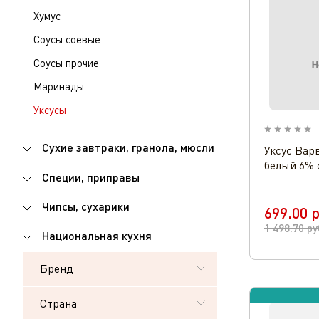
Хумус
Соусы соевые
Соусы прочие
Маринады
Уксусы
Сухие завтраки, гранола, мюсли
Уксус Вар
белый 6% 
Специи, приправы
Чипсы, сухарики
699.00
р
1 498.70
ру
Национальная кухня
Бренд
Страна