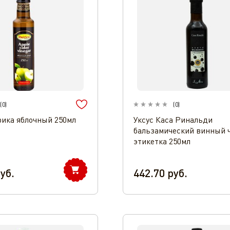
(
0
)
(
0
)
рика яблочный 250мл
Уксус Каса Ринальди
бальзамический винный 
этикетка 250мл
уб.
442.70
руб.