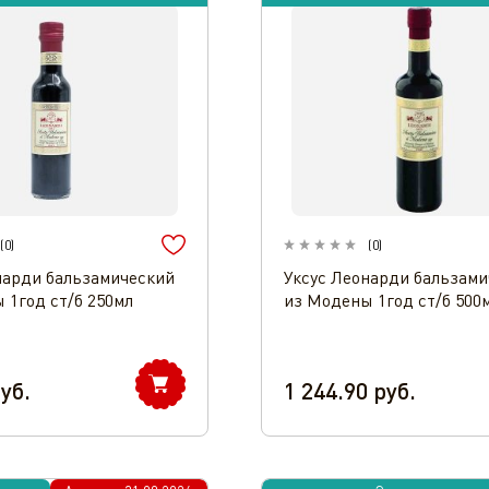
(
0
)
(
0
)
нарди бальзамический
Уксус Леонарди бальзами
 1год ст/б 250мл
из Модены 1год ст/б 500
уб.
1 244.90
руб.