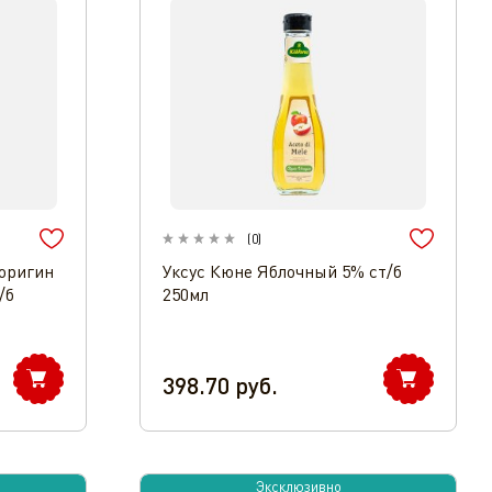
(
0
)
оригин
Уксус Кюне Яблочный 5% ст/б
/б
250мл
398.70
руб.
Эксклюзивно