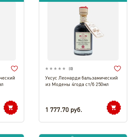
(
0
)
ческий
Уксус Леонарди бальзамический
мл
из Модены 4года ст/б 250мл
1 777.70
руб.