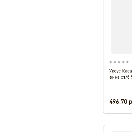
Уксус Кас
вина ст/б 
496.70
р