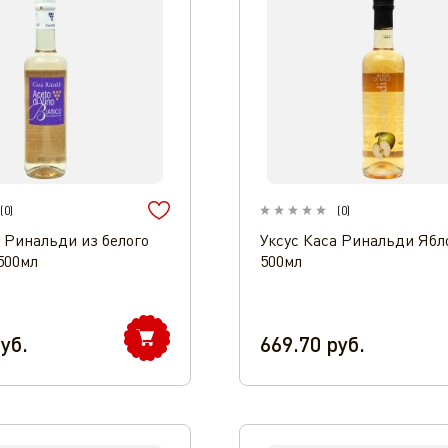
(
0
)
(
0
)
а Ринальди из белого
Уксус Каса Ринальди Яб
500мл
500мл
уб.
669.70
руб.