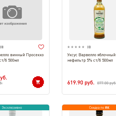
(
0
)
(
0
)
велло винный Просекко
Уксус Варвелло яблочный
ст/б 500мл
нефильтр 5% ст/б 500мл
уб.
619.90
руб.
б.
877.80
руб
ЯК
Эксклюзивно
Скидка по