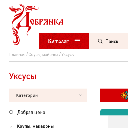
Каталог
Поиск
Главная
Соусы, майонез
Уксусы
Уксусы
Уксусы
Категории
Добрая цена
Крупы, макароны