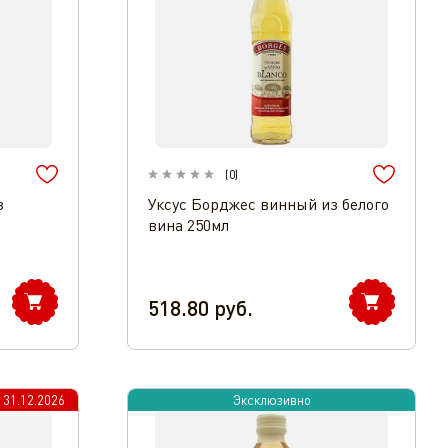
(
0
)
з
Уксус Борджес винный из белого
вина 250мл
518.80
руб.
о
31.12.2026
Эксклюзивно