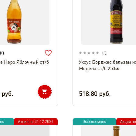
(
0
)
(
0
)
че Неро Яблочный ст/б
Уксус Борджес бальзам и
Модена ст/б 250мл
руб.
518.80
руб.
но
Акция по
31.12.2026
Эксклюзивно
Акция п