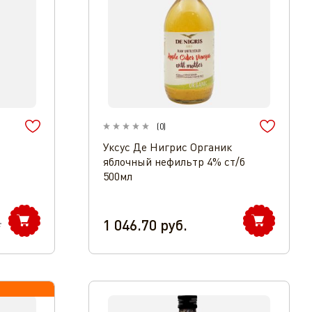
(
0
)
Уксус Де Нигрис Органик
яблочный нефильтр 4% ст/б
500мл
1 046.70
руб.
.