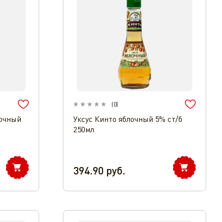
(
0
)
лочный
Уксус Кинто яблочный 5% ст/б
250мл
394.90
руб.