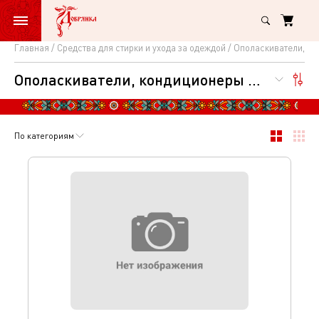
Главная
Средства для стирки и ухода за одеждой
Ополаскиватели, ко
Ополаскиватели,
Ополаскиватели, кондиционеры для белья
кондиционеры
для
белья
По категориям