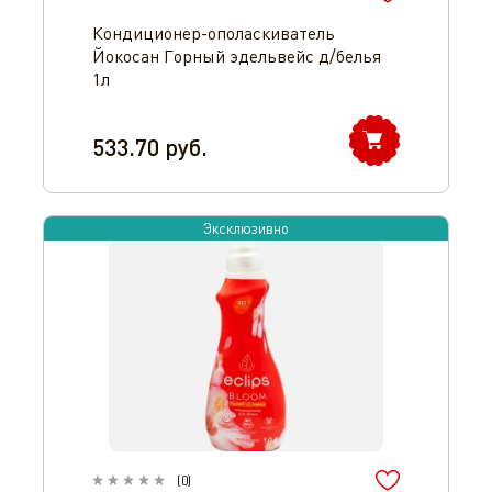
Кондиционер-ополаскиватель
Йокосан Горный эдельвейс д/белья
1л
533.70
руб.
Эксклюзивно
(
0
)