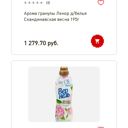
(
0
)
Арома гранулы Ленор д/белья
Скандинавская весна 195г
1 279.70
руб.