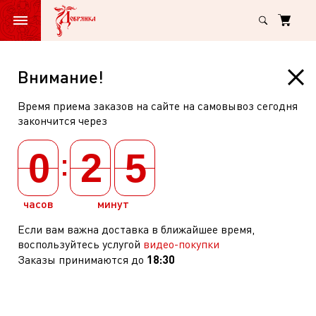
Главная
Бакалея
Соусы
Соусы
Внимание!
Соусы
Время приема заказов на сайте на самовывоз сегодня
закончится через
По категориям
:
0
2
5
Акция по
31.12.2026
часов
минут
Если вам важна доставка в ближайшее время,
воспользуйтесь услугой
видео-покупки
18:30
Заказы принимаются до