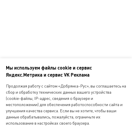
Корпоративным клиентам
Контакты
Наши адреса
Обратная связь
Мы используем файлы cookie и сервис
Яндекс.Метрика и сервис VK Реклама
Мы
в
Продолжая работу с сайтом «Добрянка-Рус», вы соглашаетесь на
соцсетях
сбор и обработку технических данных вашего устройства
(cookie-файлы, IP-адрес, сведения о браузере и
местоположении) для обеспечения работоспособности сайта и
Копирование и любое другое использование информации,
улучшения качества сервиса. Если вы не хотите, чтобы ваши
размещенной на сайте Dobryanka-rus.ru
допускается исключительно с письменного разрешения ООО
данные обрабатывались, пожалуйста, ограничьте их
«Русская поварня»
использование в настройках своего браузера.
ВЫБОР КАТЕГОРИИ
ФИЛЬТР