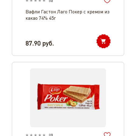
(
0
)
Вафли Гастон Лаго Покер с кремом из
какао 74% 45г
87.90
руб.
(
0
)