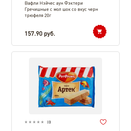
Вафли Нэйчес аун Фэктери
Гречишные с мол шок со вкус черн
трюфеля 20г
157.90
руб.
(
0
)