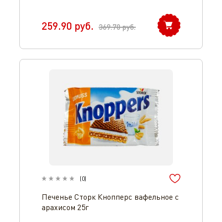
259.90
руб.
369.70
руб.
(
0
)
Печенье Сторк Кнопперс вафельное с
арахисом 25г