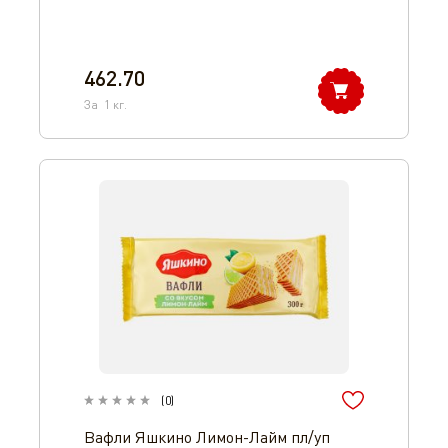
462.70
За
1
кг.
(
0
)
Вафли Яшкино Лимон-Лайм пл/уп