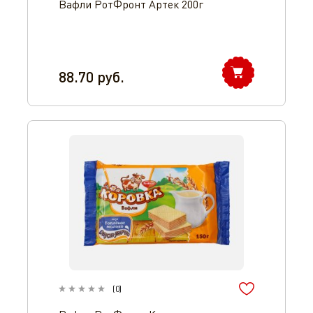
Вафли РотФронт Артек 200г
88.70
руб.
(
0
)