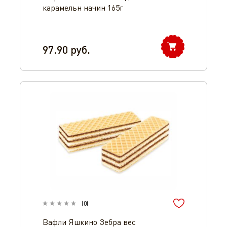
карамельн начин 165г
97.90
руб.
(
0
)
Вафли Яшкино Зебра вес