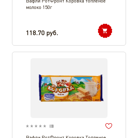
Вафли РотФронт Коровка топленое
молоко 150г
118.70
руб.
(
0
)
Вафли РотФронт Коровка Топленое