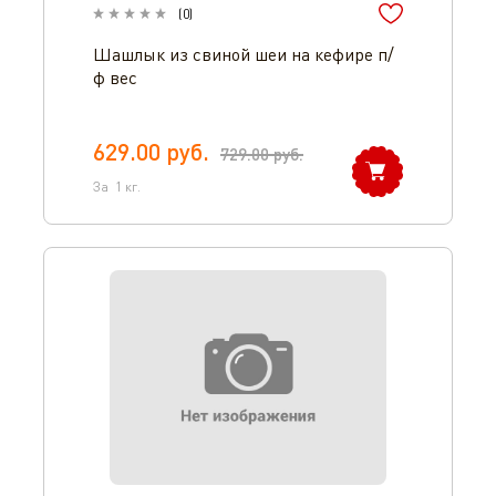
(
0
)
Шашлык из свиной шеи на кефире п/
ф вес
629.00
руб.
729.00
руб.
Оператор 8-800-350-46-10
За
1
кг.