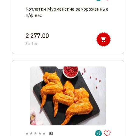
Котлетки Мурманские замороженные
п/ф вес
2 277.00
За
1
кг.
(
0
)