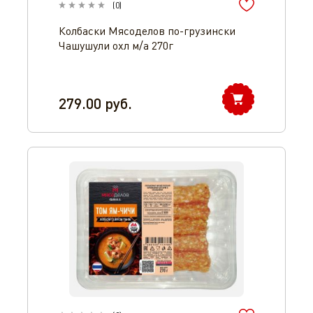
(
0
)
Колбаски Мясоделов по-грузински
Чашушули охл м/а 270г
279.00
руб.