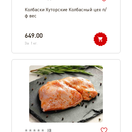
Колбаски Хуторские Колбасный цех п/
ф вес
649.00
За
1
кг.
(
0
)