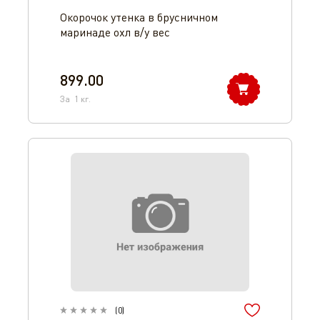
Окорочок утенка в брусничном
маринаде охл в/у вес
899.00
За
1
кг.
(
0
)