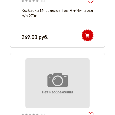
(
0
)
Колбаски Мясоделов Том Ям-Чичи охл
м/а 270г
249.00
руб.
(
0
)