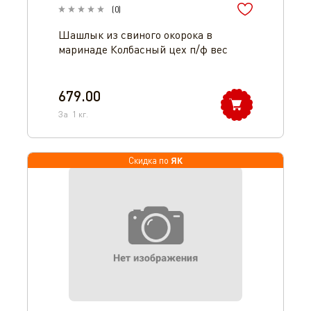
(
0
)
Шашлык из свиного окорока в
маринаде Колбасный цех п/ф вес
679.00
За
1
кг.
ЯК
Скидка по