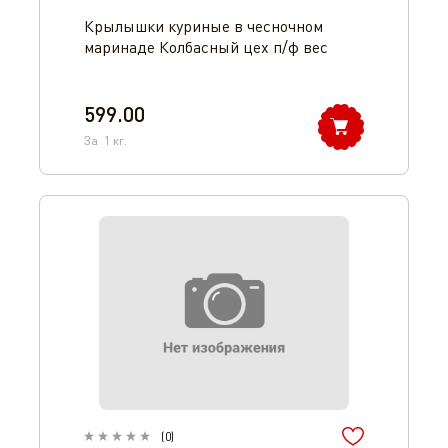
Крылышки куриные в чесночном
маринаде Колбасный цех п/ф вес
599.00
За
1
кг.
(
0
)