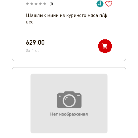
(
0
)
Шашлык мини из куриного мяса п/ф
вес
629.00
За
1
кг.