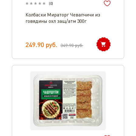
(
0
)
Колбаски Мираторг Чевапчичи из
говядины охл защ/атм 300г
249.90
руб.
349.90
руб.