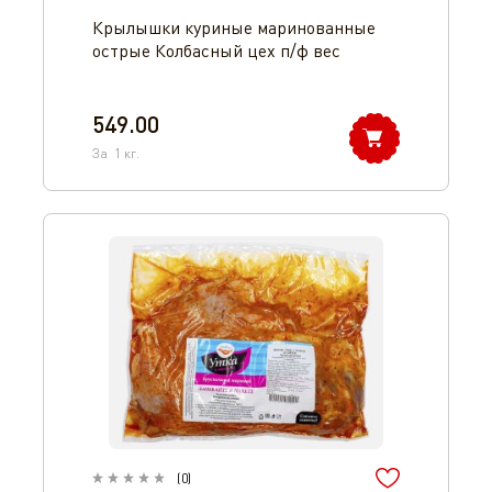
Крылышки куриные маринованные
острые Колбасный цех п/ф вес
549.00
За
1
кг.
(
0
)