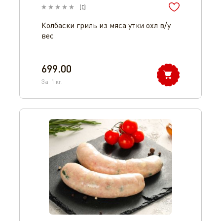
(
0
)
Колбаски гриль из мяса утки охл в/у
вес
699.00
За
1
кг.