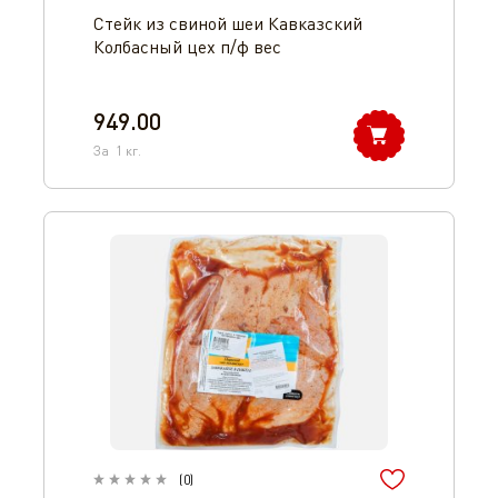
Стейк из свиной шеи Кавказский
Колбасный цех п/ф вес
949.00
За
1
кг.
(
0
)