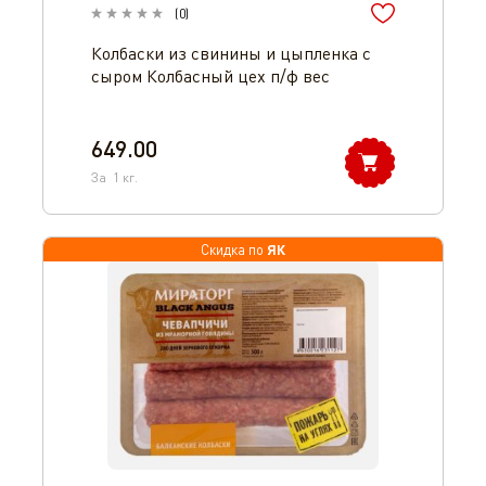
(
0
)
Колбаски из свинины и цыпленка с
сыром Колбасный цех п/ф вес
649.00
За
1
кг.
ЯК
Скидка по