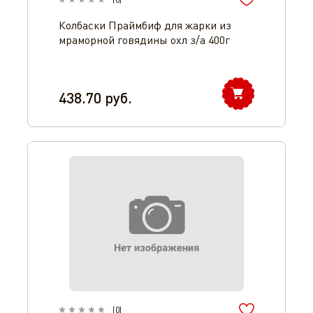
Колбаски Праймбиф для жарки из
мраморной говядины охл з/а 400г
438.70
руб.
(
0
)