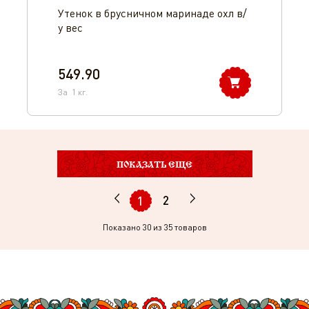
Утенок в брусничном маринаде охл в/
у вес
549.90
За
1
кг.
ПОКАЗАТЬ ЕЩЕ
2
1
Показано
30
из 35 товаров