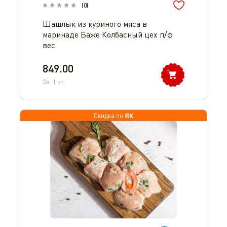
(
0
)
Шашлык из куриного мяса в
маринаде Баже Колбасный цех п/ф
вес
849.00
За
1
кг.
ЯК
Скидка по