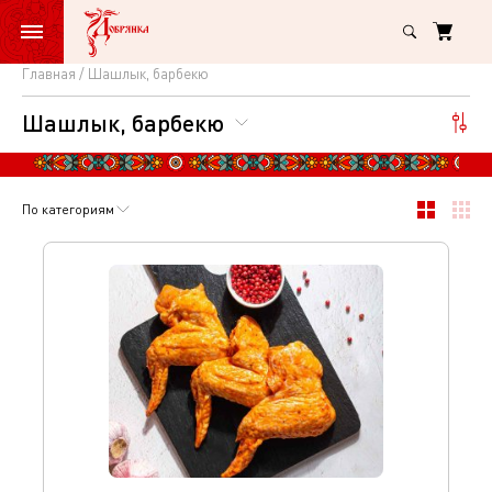
Главная
Шашлык, барбекю
Шашлык,
Шашлык, барбекю
барбекю
По категориям