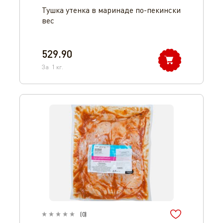
Тушка утенка в маринаде по-пекински
вес
529.90
За
1
кг.
(
0
)