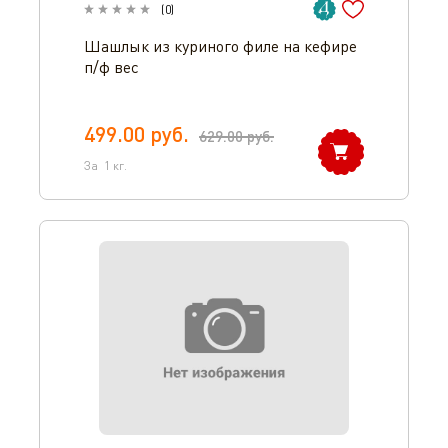
(
0
)
Шашлык из куриного филе на кефире
п/ф вес
499.00
руб.
629.00
руб.
За
1
кг.