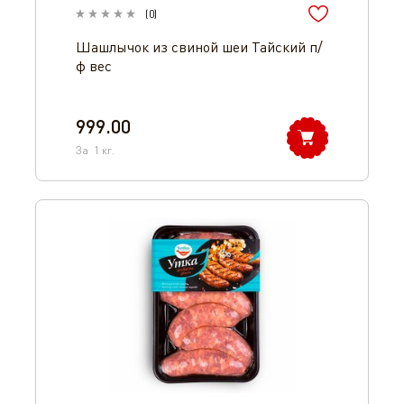
(
0
)
Шашлычок из свиной шеи Тайский п/
ф вес
999.00
За
1
кг.