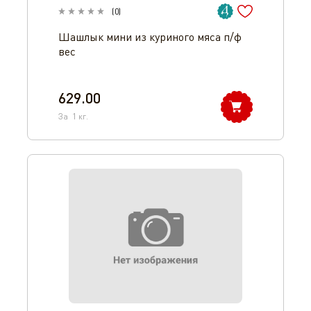
(
0
)
Шашлык мини из куриного мяса п/ф
вес
629.00
За
1
кг.