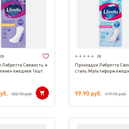
(
0
)
(
0
)
 Либретта Свежесть и
Прокладки Либретта Све
линен ежеднев 16шт
стиль Мультиформ ежедн
уб.
99.90
руб.
182.70
руб.
117.70
руб.