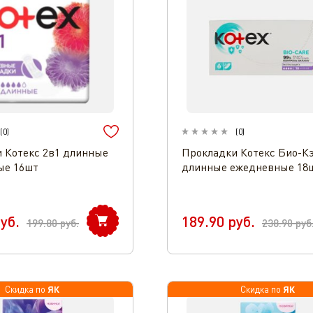
(
0
)
(
0
)
 Котекс 2в1 длинные
Прокладки Котекс Био-К
ые 16шт
длинные ежедневные 18
уб.
189.90
руб.
199.80
руб.
238.90
руб
ЯК
ЯК
Скидка по
Скидка по