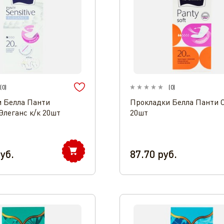
(
0
)
(
0
)
 Белла Панти
Прокладки Белла Панти С
Элеганс к/к 20шт
20шт
уб.
87.70
руб.