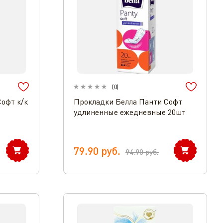
(
0
)
офт к/к
Прокладки Белла Панти Софт
удлиненные ежедневные 20шт
79.90
руб.
94.90
руб.