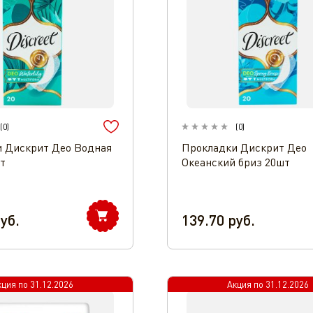
(
0
)
(
0
)
 Дискрит Део Водная
Прокладки Дискрит Део
т
Океанский бриз 20шт
уб.
139.70
руб.
кция по
31.12.2026
Акция по
31.12.2026