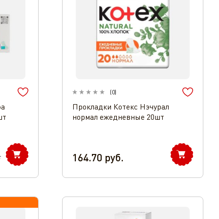
(
0
)
эа
Прокладки Котекс Нэчурал
шт
нормал ежедневные 20шт
164.70
руб.
.