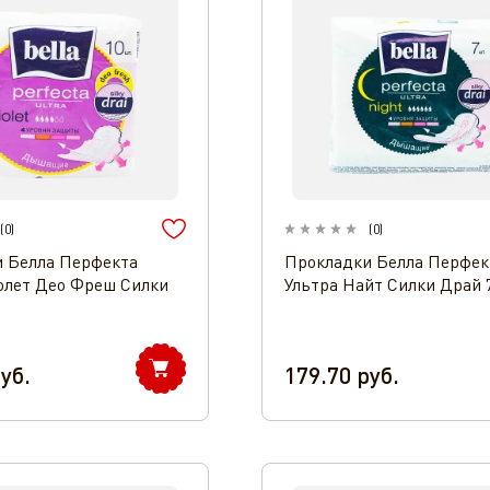
(
0
)
(
0
)
 Белла Перфекта
Прокладки Белла Перфек
олет Део Фреш Силки
Ультра Найт Силки Драй 
т
уб.
179.70
руб.