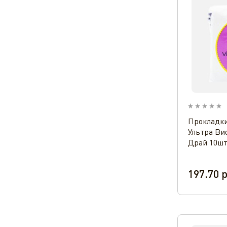
Прокладки
Ультра Ви
Драй 10ш
197.70
р