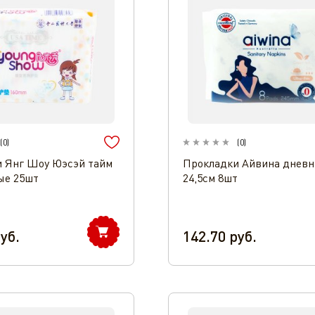
(
0
)
(
0
)
 Янг Шоу Юэсэй тайм
Прокладки Айвина днев
ые 25шт
24,5см 8шт
уб.
142.70
руб.