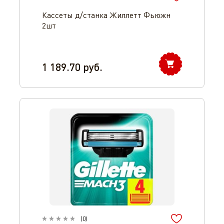
Кассеты д/станка Жиллетт Фьюжн
2шт
1 189.70
руб.
(
0
)