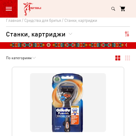
Главная
Средства для бритья
Станки, картриджи
Станки,
Станки, картриджи
картриджи
По категориям