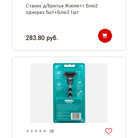
Станок д/бритья Жиллетт Блю2
однораз 5шт+Блю3 1шт
283.80
руб.
(
0
)