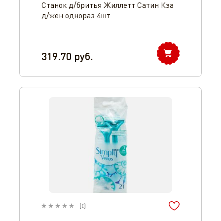
Станок д/бритья Жиллетт Сатин Кэа
д/жен однораз 4шт
319.70
руб.
(
0
)