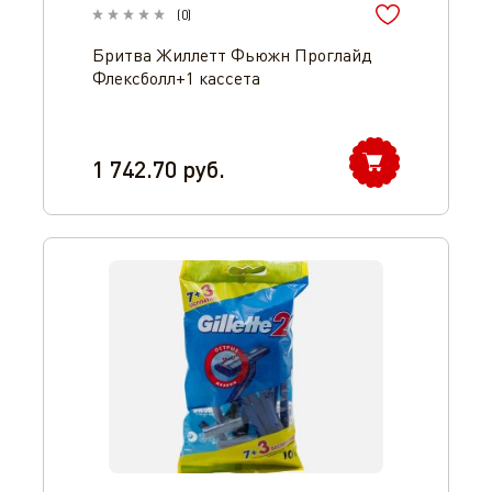
(
0
)
Бритва Жиллетт Фьюжн Проглайд
Флексболл+1 кассета
1 742.70
руб.