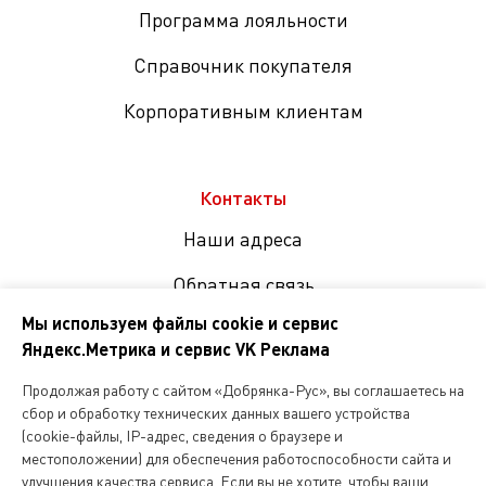
Программа лояльности
Справочник покупателя
Корпоративным клиентам
Контакты
Наши адреса
Обратная связь
Мы используем файлы cookie и сервис
Яндекс.Метрика и сервис VK Реклама
Мы
в
Продолжая работу с сайтом «Добрянка-Рус», вы соглашаетесь на
соцсетях
сбор и обработку технических данных вашего устройства
(cookie-файлы, IP-адрес, сведения о браузере и
местоположении) для обеспечения работоспособности сайта и
Копирование и любое другое использование информации,
улучшения качества сервиса. Если вы не хотите, чтобы ваши
размещенной на сайте Dobryanka-rus.ru