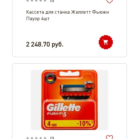
(
0
)
Кассета для станка Жиллетт Фьюжн
Пауэр 4шт
2 248.70
руб.
(
0
)