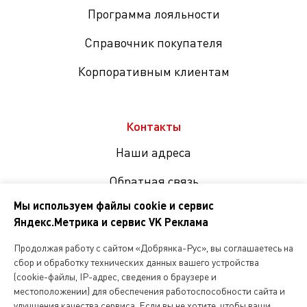
Программа лояльности
Справочник покупателя
Корпоративным клиентам
Контакты
Наши адреса
Обратная связь
Мы используем файлы cookie и сервис
Яндекс.Метрика и сервис VK Реклама
Мы
в
Продолжая работу с сайтом «Добрянка-Рус», вы соглашаетесь на
соцсетях
сбор и обработку технических данных вашего устройства
(cookie-файлы, IP-адрес, сведения о браузере и
местоположении) для обеспечения работоспособности сайта и
Копирование и любое другое использование информации,
улучшения качества сервиса. Если вы не хотите, чтобы ваши
размещенной на сайте Dobryanka-rus.ru