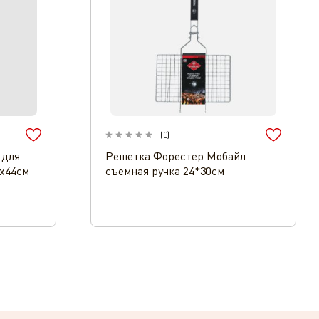
(
0
)
 для
Решетка Форестер Мобайл
2х44см
съемная ручка 24*30см