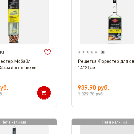
(
0
)
(
0
)
естер Мобайл
Решетка Форестер для о
55см 6шт в чехле
14*21см
уб.
939.90
руб.
б.
1 329.70
руб.
Нет в наличии
Нет в наличии