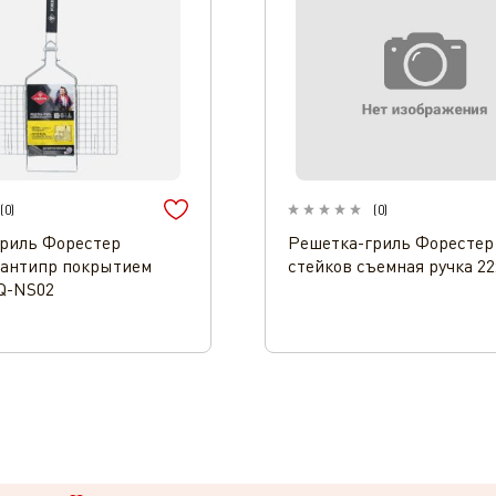
(
0
)
(
0
)
риль Форестер
Решетка-гриль Форестер
 антипр покрытием
стейков съемная ручка 2
Q-NS02