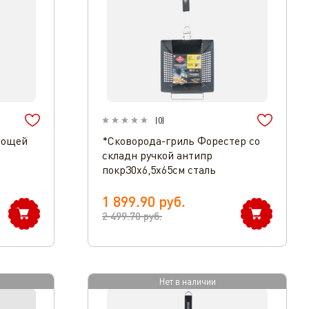
(
0
)
вощей
*Сковорода-гриль Форестер со
складн ручкой антипр
покр30х6,5х65см сталь
1 899.90
руб.
2 499.70
руб.
Нет в наличии