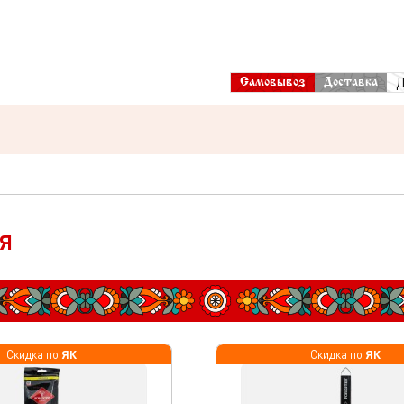
Д
Самовывоз
Доставка
я
ЯК
ЯК
Скидка по
Скидка по