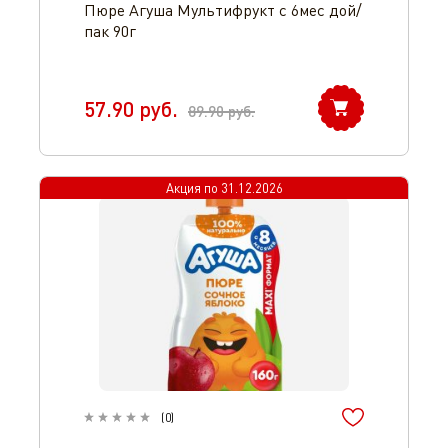
Пюре Агуша Мультифрукт с 6мес дой/
пак 90г
57.90
руб.
89.90
руб.
Акция по
31.12.2026
(
0
)