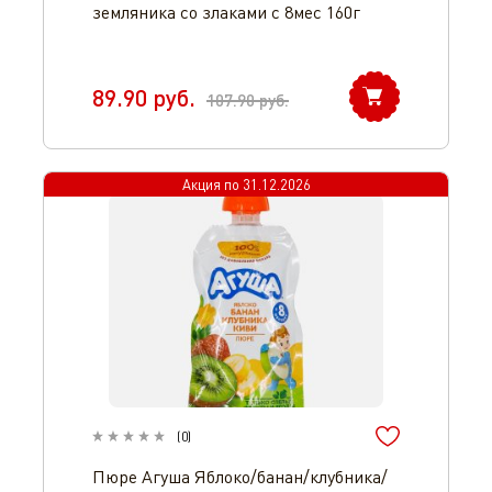
земляника со злаками с 8мес 160г
89.90
руб.
107.90
руб.
Акция по
31.12.2026
(
0
)
Пюре Агуша Яблоко/банан/клубника/