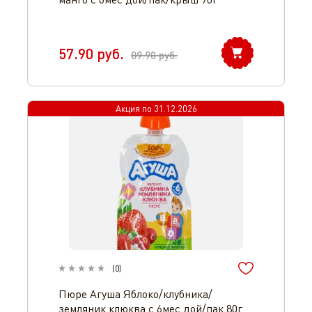
57.90
руб.
89.90
руб.
Акция по
31.12.2026
(
0
)
Пюре Агуша Яблоко/клубника/
земляник клюква с 6мес дой/пак 80г