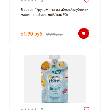
(
0
)
Десерт ФрутоНяня из яблок/клубники
малины с 6мес дой/пак 90г
61.90
руб.
87.90
руб.
(
0
)