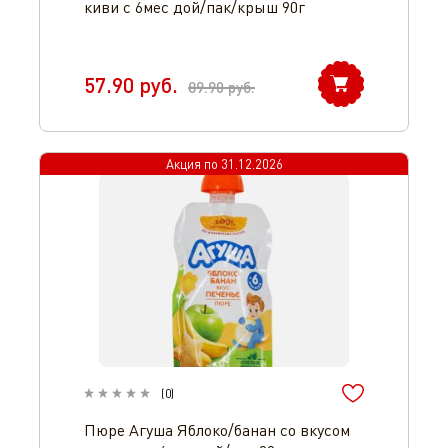
киви с 6мес дой/пак/крыш 90г
57.90
руб.
89.90
руб.
Акция по
31.12.2026
(
0
)
Пюре Агуша Яблоко/банан со вкусом