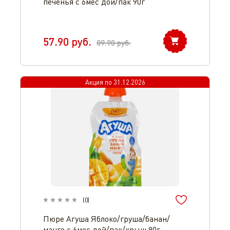
печенья с 6мес дой/пак 90г
57.90
руб.
89.90
руб.
Акция по
31.12.2026
(
0
)
Пюре Агуша Яблоко/груша/банан/
манго с 6мес дой/пак/крыш 90г