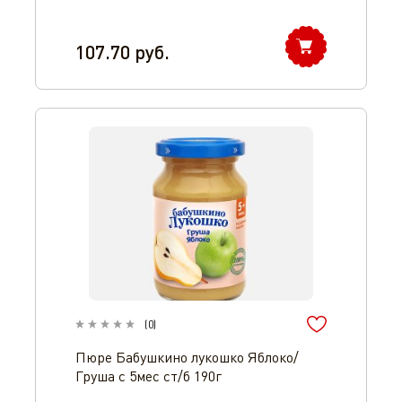
107.70
руб.
(
0
)
Пюре Бабушкино лукошко Яблоко/
Груша с 5мес ст/б 190г