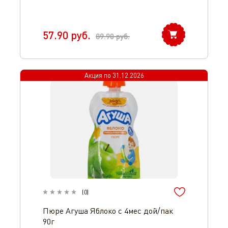
57.90
руб.
89.90
руб.
Акция по
31.12.2026
(
0
)
Пюре Агуша Яблоко с 4мес дой/пак
90г