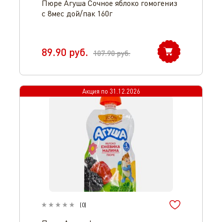
Пюре Агуша Сочное яблоко гомогениз
с 8мес дой/пак 160г
89.90
руб.
107.90
руб.
Акция по
31.12.2026
(
0
)