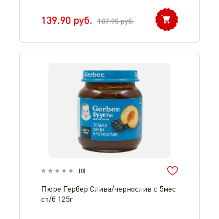
139.90
руб.
187.90
руб.
(
0
)
Пюре Гербер Слива/чернослив с 5мес
ст/б 125г