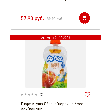
57.90
руб.
89.90
руб.
Акция по
31.12.2026
(
0
)
Пюре Агуша Яблоко/персик с 6мес
дой/пак 90г