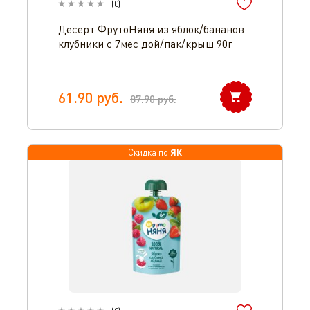
(
0
)
Десерт ФрутоНяня из яблок/бананов
клубники с 7мес дой/пак/крыш 90г
61.90
руб.
87.90
руб.
ЯК
Скидка по