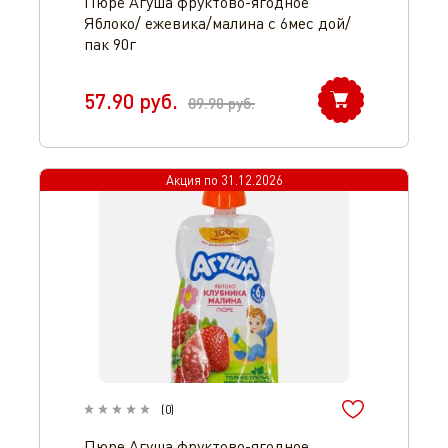
Пюре Агуша фруктово-ягодное
Яблоко/ ежевика/малина с 6мес дой/
пак 90г
57.90
руб.
89.90
руб.
Акция по
31.12.2026
(
0
)
Пюре Агуша фруктово-ягодное