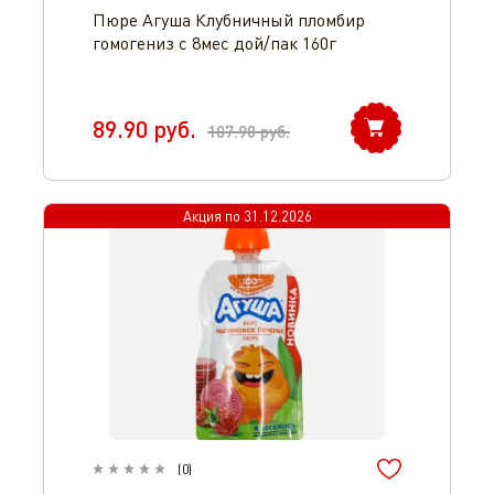
Пюре Агуша Клубничный пломбир
гомогениз с 8мес дой/пак 160г
89.90
руб.
107.90
руб.
Акция по
31.12.2026
(
0
)