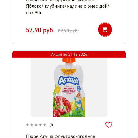
Яблоко/ клубника/малина с 6мес дой/
пак 90г
57.90
руб.
89.90
руб.
Акция по
31.12.2026
(
0
)
Пюре Агуша фруктово-ягодное