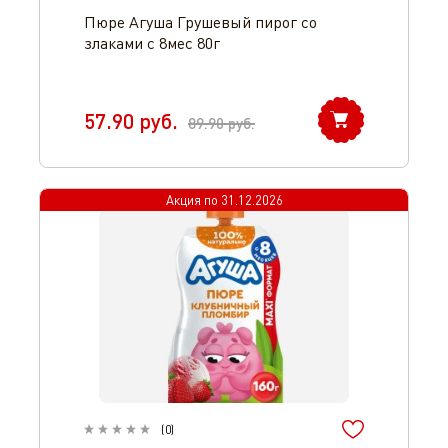
Пюре Агуша Грушевый пирог со
злаками с 8мес 80г
57.90
руб.
89.90
руб.
Акция по
31.12.2026
(
0
)