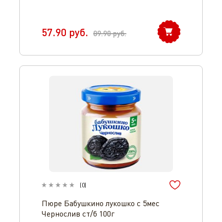
57.90
руб.
89.90
руб.
(
0
)
Пюре Бабушкино лукошко с 5мес
Чернослив ст/б 100г