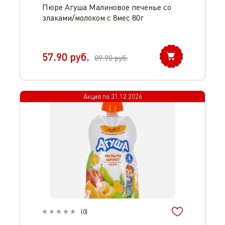
Пюре Агуша Малиновое печенье со
злаками/молоком с 8мес 80г
57.90
руб.
89.90
руб.
Акция по
31.12.2026
(
0
)