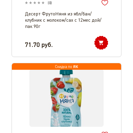
(
0
)
Десерт ФрутоНяня из ябл/бан/
клубник с молоком/сах с 12мес дой/
пак 90г
71.70
руб.
ЯК
Скидка по