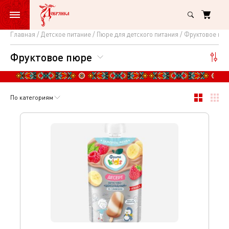
Главная
Детское питание
Пюре для детского питания
Фруктовое пю
Фруктовое
Фруктовое пюре
пюре
По категориям