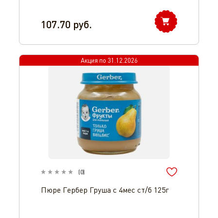
107.70
руб.
Акция по
31.12.2026
(
0
)
Пюре Гербер Груша с 4мес ст/б 125г