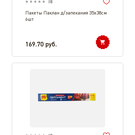
(
0
)
Пакеты Паклан д/запекания 35х38см
6шт
169.70
руб.