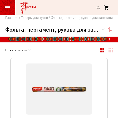
Главная
Товары для кухни
Фольга, пергамент, рукава для запекания
Фольга,
Фольга, пергамент, рукава для запекания
пергамент,
рукава
для
По категориям
запекания