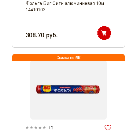
Фольга Биг Сити алюминиевая 10м
14410103
308.70
руб.
ЯК
Скидка по
(
0
)