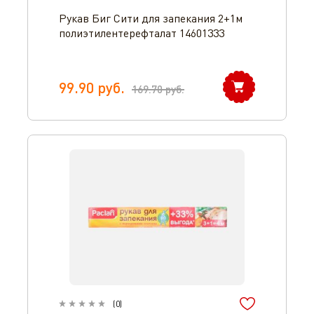
Рукав Биг Сити для запекания 2+1м
полиэтилентерефталат 14601333
99.90
руб.
169.70
руб.
(
0
)