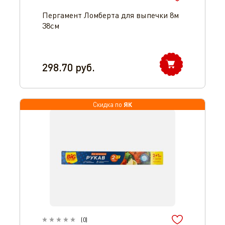
Пергамент Ломберта для выпечки 8м
38см
298.70
руб.
ЯК
Скидка по
(
0
)